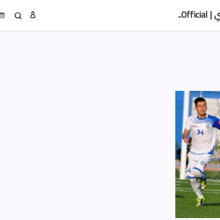
Of..
الصور