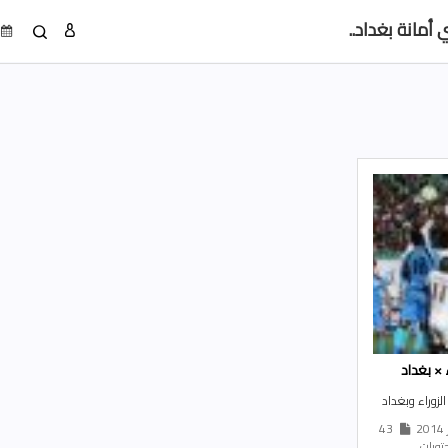
أمانة بغداد..
الصور
ء × بغداد
الزوراء وبغداد
43
ويات