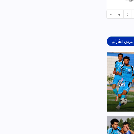
»
4
3
عرض الشرائح
نف