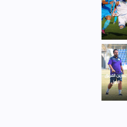
هانا
تمارين الفريق
الاول