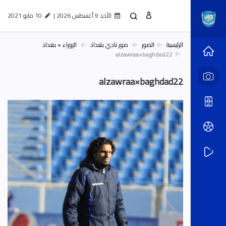
الأحد 9 أغسطس 2026 |
10 مايو 2021
الصور
الرئيسية
الصور
صور نادي بغداد
الزوراء × بغداد
alzawraa×baghdad22
alzawraa×baghdad22